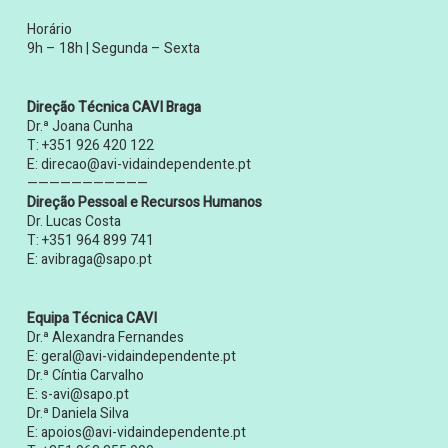
Horário
9h – 18h | Segunda – Sexta
Direção Técnica CAVI Braga
Dr.ª Joana Cunha
T:
+351 926 420 122
E:
direcao@avi-vidaindependente.pt
———————————
Direção Pessoal e Recursos Humanos
Dr. Lucas Costa
T:
+351 964 899 741
E:
avibraga@sapo.pt
Equipa Técnica CAVI
Dr.ª Alexandra Fernandes
E:
geral@avi-vidaindependente.pt
Dr.ª Cíntia Carvalho
E:
s-avi@sapo.pt
Dr.ª Daniela Silva
E:
apoios@avi-vidaindependente.pt