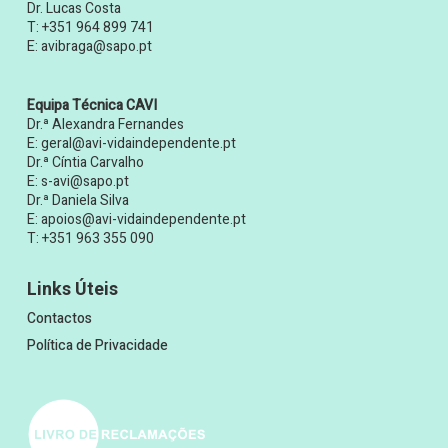
Dr. Lucas Costa
T:
+351 964 899 741
E:
avibraga@sapo.pt
Equipa Técnica CAVI
Dr.ª Alexandra Fernandes
E:
geral@avi-vidaindependente.pt
Dr.ª Cíntia Carvalho
E:
s-avi@sapo.pt
Dr.ª Daniela Silva
E:
apoios@avi-vidaindependente.pt
T:
+351 963 355 090
Links Úteis
Contactos
Política de Privacidade